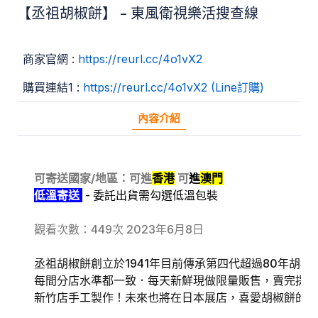
【丞祖胡椒餅】 - 東風衛視樂活搜查線
商家官網 :
https://reurl.cc/4o1vX2
購買連結1 :
https://reurl.cc/4o1vX2 (Line訂購)
內容介紹
可寄送國家/地區：可進
香港
可
進
澳門
低溫寄送
- 委託出貨需勾選低溫包裝
觀看次數：449次
2023年6月8日
丞祖胡椒餅創立於1941年目前傳承第四代超過80年胡
每間分店水準都一致．每天新鮮現做限量販售，賣完提早
新竹店手工製作！未來也將在日本展店，喜愛胡椒餅的朋