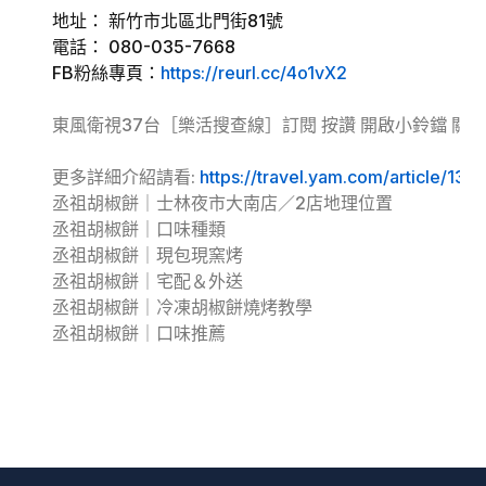
地址： 新竹市北區北門街81號
電話： 080-035-7668
FB粉絲專頁：
https://reurl.cc/4o1vX2
東風衛視37台［樂活搜查線］訂閱 按讚 開啟小鈴鐺 關
更多詳細介紹請看:
https://travel.yam.com/article/131
丞祖胡椒餅｜士林夜市大南店／2店地理位置
丞祖胡椒餅｜口味種類
丞祖胡椒餅｜現包現窯烤
丞祖胡椒餅｜宅配＆外送
丞祖胡椒餅｜冷凍胡椒餅燒烤教學
丞祖胡椒餅｜口味推薦