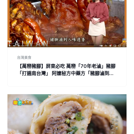
台灣美食
【萬巒豬腳】屏東必吃 萬巒「70年老滷」豬腳
「打遍南台灣」 阿嬤秘方中藥方「豬腳滷到發
亮」皮Q肉嫩膠質超多 第500集《進擊的台
灣》part4｜陳怡廷