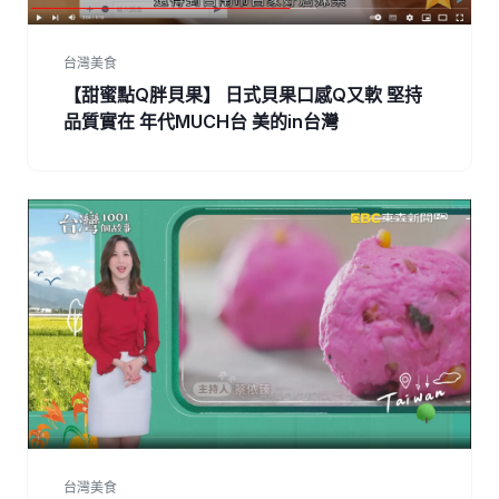
台灣美食
【甜蜜點Q胖貝果】 日式貝果口感Q又軟 堅持
品質實在 年代MUCH台 美的in台灣
台灣美食