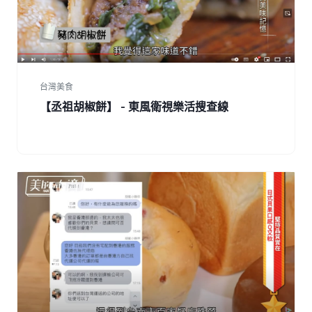
台灣美食
【丞祖胡椒餅】 - 東風衛視樂活搜查線