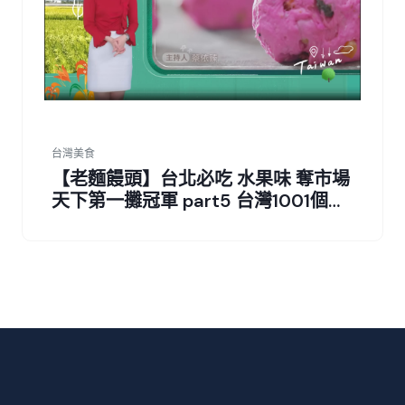
台灣美食
【老麵饅頭】台北必吃 水果味 奪市場
天下第一攤冠軍 part5 台灣1001個故
事｜蔡依臻 (饅頭)