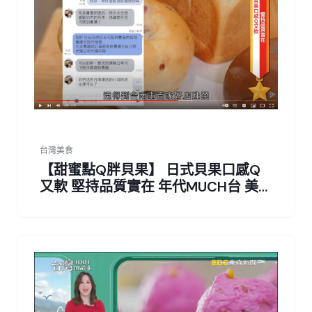
台灣美食
【甜蜜點Q胖貝果】 日式貝果口感Q
又軟 堅持品質實在 年代MUCH台 美的
in台灣