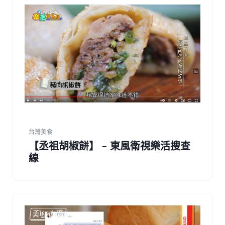
台灣美食
【丞祖胡椒餅】 - 東風衛視樂活搜查
線