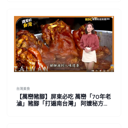
台灣美食
【萬巒豬腳】屏東必吃 萬巒「70年老
滷」豬腳「打遍南台灣」 阿嬤秘方中
藥方「豬腳滷到發亮」皮Q肉嫩膠質
超多 第500集《進擊的台灣》part4
｜陳怡廷